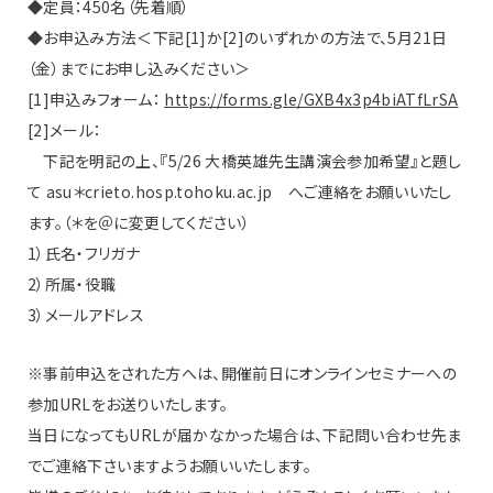
◆定員：450名（先着順）
◆お申込み方法＜下記[1]か[2]のいずれかの方法で、5月21日
（金）までにお申し込みください＞
[1]申込みフォーム：
https://forms.gle/GXB4x3p4biATfLrSA
[2]メール：
下記を明記の上、『5/26 大橋英雄先生講演会参加希望』と題し
て asu＊crieto.hosp.tohoku.ac.jp へご連絡をお願いいたし
ます。（＊を＠に変更してください）
1）氏名・フリガナ
2）所属・役職
3）メールアドレス
※事前申込をされた方へは、開催前日にオンラインセミナーへの
参加URLをお送りいたします。
当日になってもURLが届かなかった場合は、下記問い合わせ先ま
でご連絡下さいますようお願いいたします。