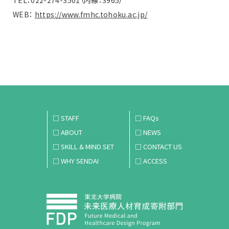
WEB：
https://www.fmhc.tohoku.ac.jp/
□ STAFF
□ FAQs
□ ABOUT
□ NEWS
□ SKILL & MIND SET
□ CONTACT US
□ WHY SENDAI
□ ACCESS