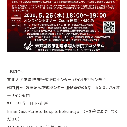
［お問合せ］
東北大学病院 臨床研究推進センター バイオデザイン部門
部門居室：臨床研究推進センター（旧西病棟）5階 ５S-02 バイオ
デザイン部門
担当：担当 日下・山岸
Email：asu＊crieto.hosp.tohoku.ac.jp （＊を＠に変更してく
ださい）
TEL：022-274-3501（内線：3965）